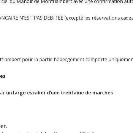
fficiel du Manoir de Montflambert avec une confirmation aut
E N’EST PAS DEBITEE (excepté les réservations cadeaux)
flambert pour la partie hébergement comporte uniquement l
res
par un
large escalier d’une trentaine de marches
ur.